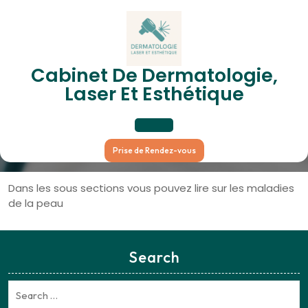
Skip
to
content
Cabinet De Dermatologie,
Dermatologie
Laser Et Esthétique
Open
Prise de Rendez-vous
Button
Dans les sous sections vous pouvez lire sur les maladies
de la peau
Search