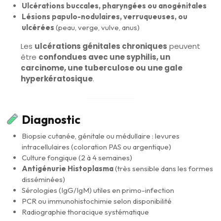
Ulcérations buccales, pharyngées ou anogénitales
Lésions papulo-nodulaires, verruqueuses, ou
ulcérées
(peau, verge, vulve, anus)
Les
ulcérations génitales chroniques
peuvent
être
confondues avec une syphilis, un
carcinome, une tuberculose ou une gale
hyperkératosique
.
Diagnostic
Biopsie cutanée, génitale ou médullaire : levures
intracellulaires (coloration PAS ou argentique)
Culture fongique (2 à 4 semaines)
Antigénurie Histoplasma
(très sensible dans les formes
disséminées)
Sérologies (IgG/IgM) utiles en primo-infection
PCR ou immunohistochimie selon disponibilité
Radiographie thoracique systématique