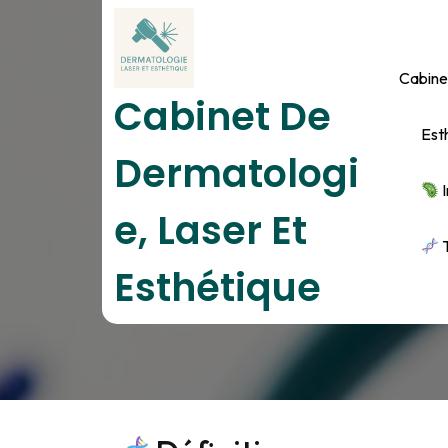
Skip
to
content
Cabine
Cabinet De
Est
Dermatologi
I
E, Laser Et
T
Esthétique