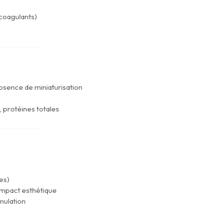
coagulants)
sence de miniaturisation
e, protéines totales
es)
’impact esthétique
mulation