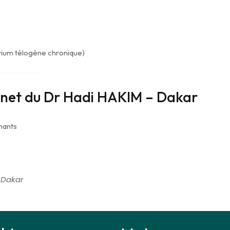
luvium télogène chronique)
inet du Dr Hadi HAKIM – Dakar
hants
 Dakar