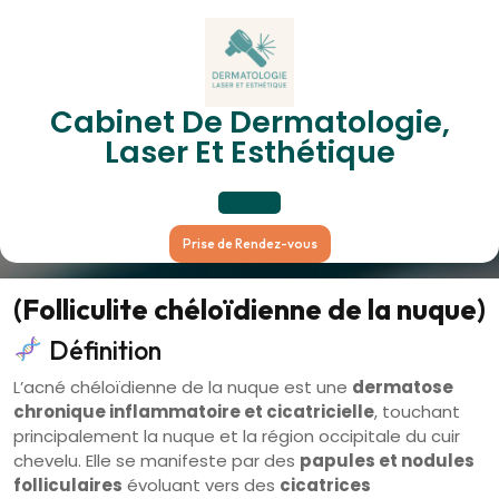
Skip
to
content
Acné Chéloïdienne De La
Cabinet De Dermatologie,
Laser Et Esthétique
Nuque
Open
Prise de Rendez-vous
Button
(Folliculite chéloïdienne de la nuque)
Définition
L’acné chéloïdienne de la nuque est une
dermatose
chronique inflammatoire et cicatricielle
, touchant
principalement la nuque et la région occipitale du cuir
chevelu. Elle se manifeste par des
papules et nodules
folliculaires
évoluant vers des
cicatrices