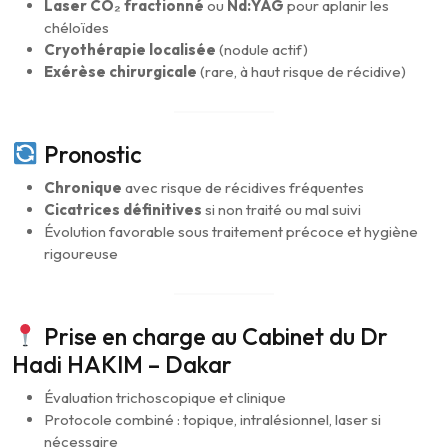
Laser CO₂ fractionné
ou
Nd:YAG
pour aplanir les
chéloïdes
Cryothérapie localisée
(nodule actif)
Exérèse chirurgicale
(rare, à haut risque de récidive)
Pronostic
Chronique
avec risque de récidives fréquentes
Cicatrices définitives
si non traité ou mal suivi
Évolution favorable sous traitement précoce et hygiène
rigoureuse
Prise en charge au Cabinet du Dr
Hadi HAKIM – Dakar
Évaluation trichoscopique et clinique
Protocole combiné : topique, intralésionnel, laser si
nécessaire