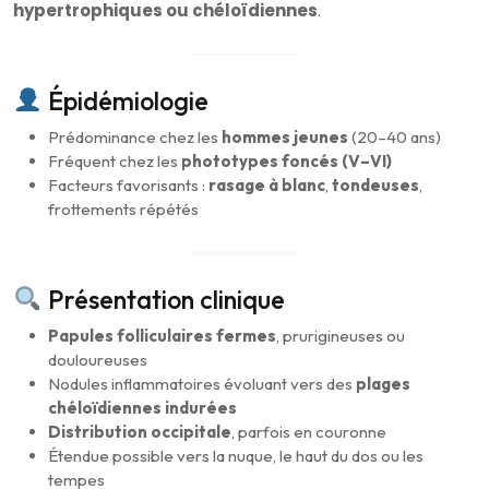
hypertrophiques ou chéloïdiennes
.
Épidémiologie
Prédominance chez les
hommes jeunes
(20–40 ans)
Fréquent chez les
phototypes foncés (V–VI)
Facteurs favorisants :
rasage à blanc
,
tondeuses
,
frottements répétés
Présentation clinique
Papules folliculaires fermes
, prurigineuses ou
douloureuses
Nodules inflammatoires évoluant vers des
plages
chéloïdiennes indurées
Distribution occipitale
, parfois en couronne
Étendue possible vers la nuque, le haut du dos ou les
tempes