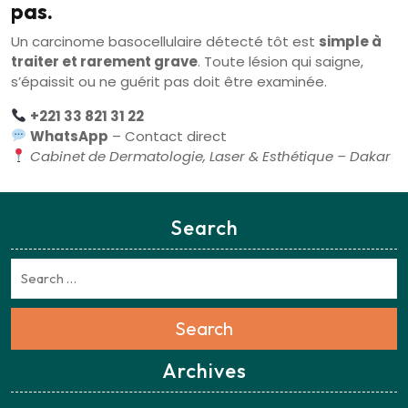
pas.
Un carcinome basocellulaire détecté tôt est
simple à
traiter et rarement grave
. Toute lésion qui saigne,
s’épaissit ou ne guérit pas doit être examinée.
+221 33 821 31 22
WhatsApp
– Contact direct
Cabinet de Dermatologie, Laser & Esthétique – Dakar
Search
Search
Archives