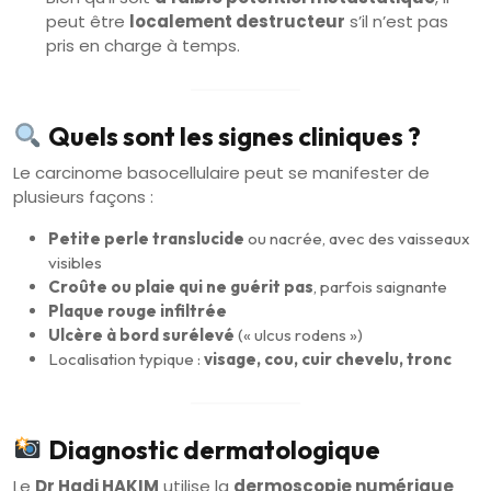
peut être
localement destructeur
s’il n’est pas
pris en charge à temps.
Quels sont les signes cliniques ?
Le carcinome basocellulaire peut se manifester de
plusieurs façons :
Petite perle translucide
ou nacrée, avec des vaisseaux
visibles
Croûte ou plaie qui ne guérit pas
, parfois saignante
Plaque rouge infiltrée
Ulcère à bord surélevé
(« ulcus rodens »)
Localisation typique :
visage, cou, cuir chevelu, tronc
Diagnostic dermatologique
Le
Dr Hadi HAKIM
utilise la
dermoscopie numérique