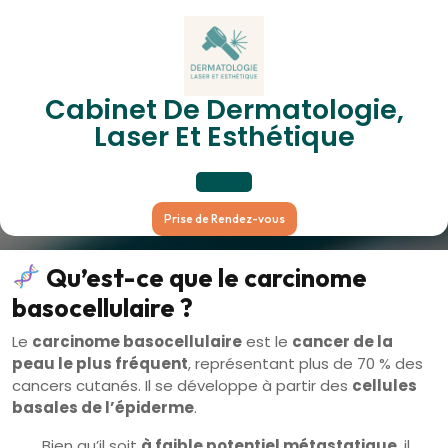
Skip
to
content
Carcinome Basocellulaire :
Cabinet De Dermatologie,
Le Cancer Cutané Le Plus
Laser Et Esthétique
Fréquent
Open
Prise de Rendez-vous
Button
Qu’est-ce que le carcinome
basocellulaire ?
Le
carcinome basocellulaire
est le
cancer de la
peau le plus fréquent
, représentant plus de 70 % des
cancers cutanés. Il se développe à partir des
cellules
basales de l’épiderme
.
Bien qu’il soit
à faible potentiel métastatique
, il