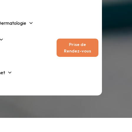
Dermatologie
Prise de
Rendez-vous
 –
net