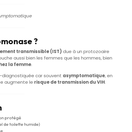
 asymptomatique
homonase ?
lement transmissible (IST)
due à un protozoaire
 touche aussi bien les femmes que les hommes, bien
hez la femme
.
s-diagnostiquée car souvent
asymptomatique
, en
ase augmente le
risque de transmission du VIH
.
n
on protégé
el de toilette humide)
ée