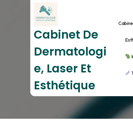
Skip
to
content
Cabine
Cabinet De
Est
Dermatologi
I
E, Laser Et
T
Esthétique