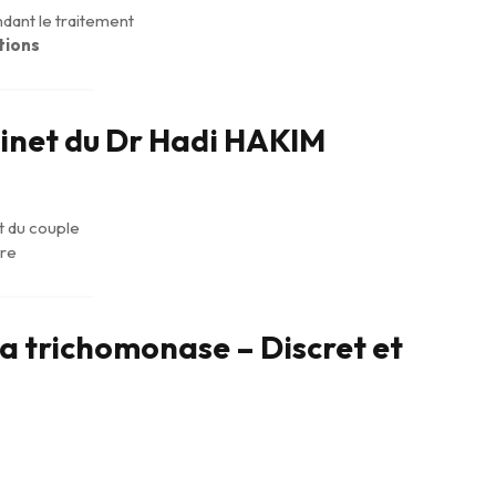
dant le traitement
tions
binet du Dr Hadi HAKIM
t du couple
ire
la trichomonase – Discret et