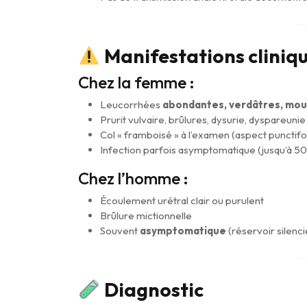
Manifestations cliniq
Chez la femme :
Leucorrhées
abondantes, verdâtres, mo
Prurit vulvaire, brûlures, dysurie, dyspareunie
Col « framboisé » à l’examen (aspect punctif
Infection parfois asymptomatique (jusqu’à 50
Chez l’homme :
Écoulement urétral clair ou purulent
Brûlure mictionnelle
Souvent
asymptomatique
(réservoir silenc
Diagnostic