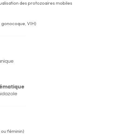
isualisation des protozoaires mobiles
, gonocoque, VIH)
unique
tématique
nidazole
 ou féminin)