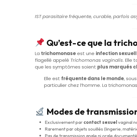
IST parasitaire fréquente, curable, parfois
Qu’est-ce que la tric
La
trichomonase
est une
infection sexuel
flagellé appelé
Trichomonas vaginalis
. Elle
que les symptômes soient
plus marqués c
Elle est
fréquente dans le monde
, sou
particulier chez l’homme. La trichomon
Modes de transmissio
Exclusivement par
contact sexuel
vaginal n
Rarement par objets souillés (lingerie, matéri
Pas de transmission anale ni orale document