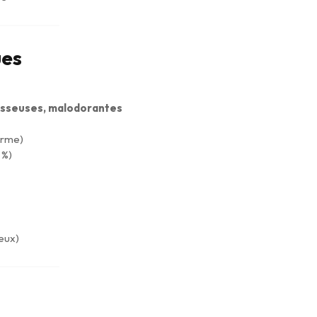
ues
usseuses, malodorantes
orme)
 %)
ieux)