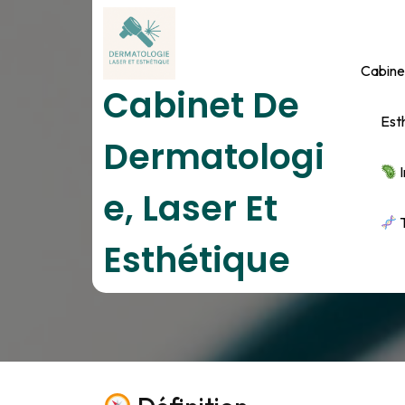
Skip
to
content
Cabine
Cabinet De
Est
Dermatologi
I
E, Laser Et
T
T
Esthétique