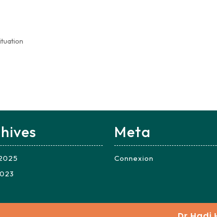
tuation
hives
Meta
t 2025
Connexion
2023
Dr Hadi 