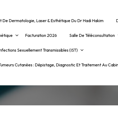
t De Dermatologie, Laser & Esthétique Du Dr Hadi Hakim
hétique
Facturation 2026
Salle De Téléconsultation
IST Émergentes Ou
nfections Sexuellement Transmissibles (IST)
Exceptionnellement
umeurs Cutanées : Dépistage, Diagnostic Et Traitement Au Cabi
ransmissibles Sexuelleme