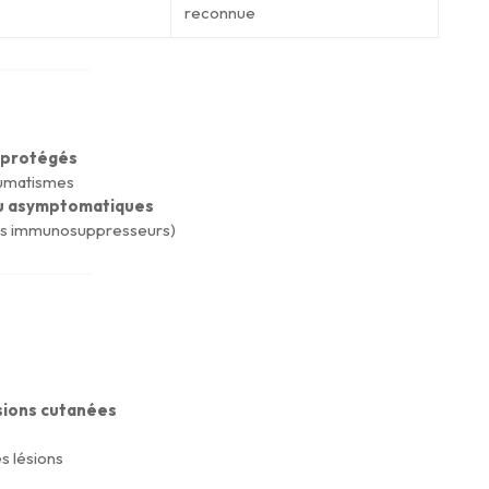
reconnue
 protégés
aumatismes
ou asymptomatiques
nts immunosuppresseurs)
ésions cutanées
s lésions