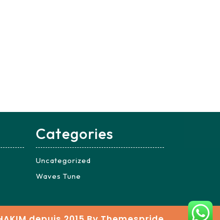
Categories
Uncategorized
Waves Tune
HAKIM depuis 2015
By Themespride