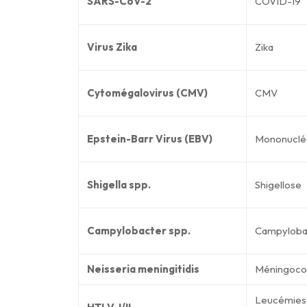
SARS-CoV-2
COVID-19
Virus Zika
Zika
Cytomégalovirus (CMV)
CMV
Epstein-Barr Virus (EBV)
Mononucléo
Shigella spp.
Shigellose
Campylobacter spp.
Campyloba
Neisseria meningitidis
Méningoco
Leucémies 