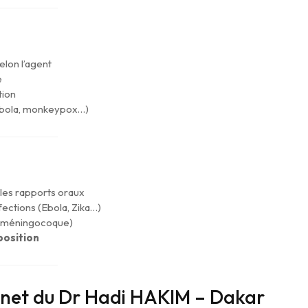
elon l’agent
e
tion
(Ebola, monkeypox…)
 les rapports oraux
fections (Ebola, Zika…)
9, méningocoque)
position
inet du Dr Hadi HAKIM – Dakar