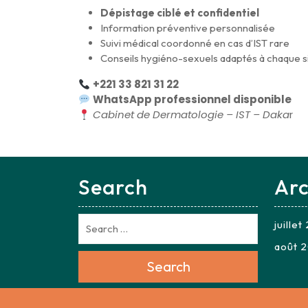
Dépistage ciblé et confidentiel
Information préventive personnalisée
Suivi médical coordonné en cas d’IST rare
Conseils hygiéno-sexuels adaptés à chaque si
+221 33 821 31 22
WhatsApp professionnel disponible
Cabinet de Dermatologie – IST – Daka
r
Search
Arc
juille
août 
Search