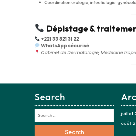
Coordination urologie, infectiologie, gynécolo
Dépistage & traitement
+221 33 821 31 22
WhatsApp sécurisé
Cabinet de Dermatologie, Médecine tropic
Search
Arc
juille
août 
Search