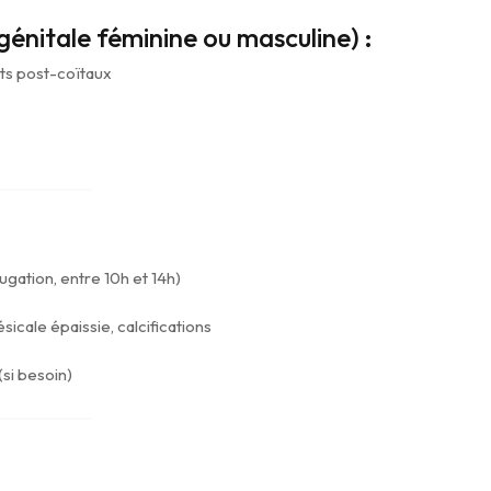
 génitale féminine ou masculine) :
ts post-coïtaux
ugation, entre 10h et 14h)
ésicale épaissie, calcifications
(si besoin)