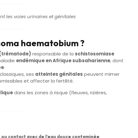
 les voies urinaires et génitales
osoma haematobium ?
 (trématode)
responsable de la
schistosomiase
maladie
endémique en Afrique subsaharienne
, dont
ée
.
 classiques, ses
atteintes génitales
peuvent mimer
issibles et affecter la fertilité.
blique
dans les zones à risque (fleuves, rizières,
 ou contact avec de l’eau douce contaminée