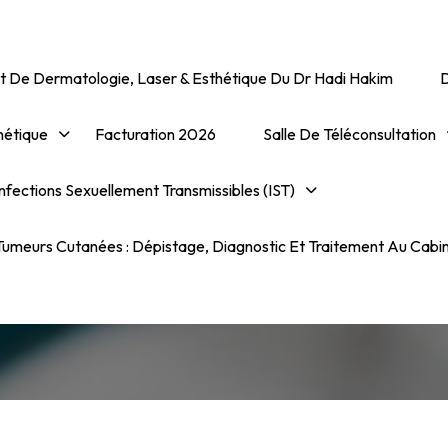
t De Dermatologie, Laser & Esthétique Du Dr Hadi Hakim
hétique
Facturation 2026
Salle De Téléconsultation
Schistosoma
nfections Sexuellement Transmissibles (IST)
aematobium – Bilharzio
umeurs Cutanées : Dépistage, Diagnostic Et Traitement Au Cabi
Urogénitale