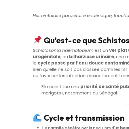
Helminthiase parasitaire endémique, touchant
Qu’est-ce que Schist
Schistosoma haematobium
est un
ver plat
urogénitale
, ou
bilharziose urinaire
, une 
le
cycle passe par l’eau douce contamin
Bien qu’elle ne soit pas classée parmi les IST
ou favoriser les infections sexuellement transm
Elle constitue une
priorité de santé pu
marigots), notamment au Sénégal.
Cycle et transmission
Le parasite pénètre par la peau lors d’un
bain