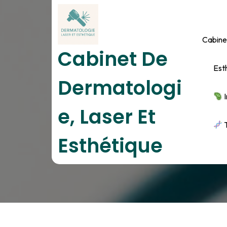
Skip
to
content
Cabine
Cabinet De
Est
Dermatologi
I
E, Laser Et
H
T
Esthétique