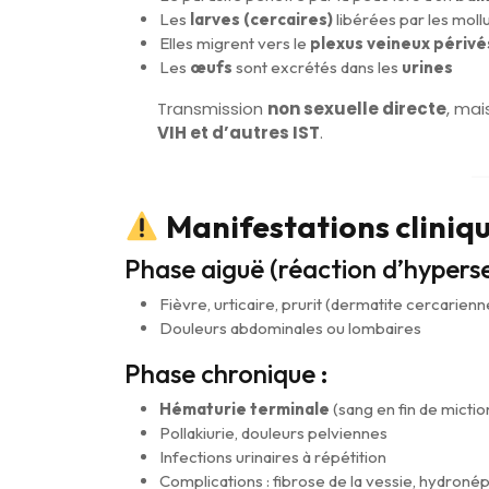
Les
larves (cercaires)
libérées par les moll
Elles migrent vers le
plexus veineux périvé
Les
œufs
sont excrétés dans les
urines
Transmission
non sexuelle directe
, mai
VIH et d’autres IST
.
Manifestations cliniq
Phase aiguë (réaction d’hypersen
Fièvre, urticaire, prurit (dermatite cercarienn
Douleurs abdominales ou lombaires
Phase chronique :
Hématurie terminale
(sang en fin de mictio
Pollakiurie, douleurs pelviennes
Infections urinaires à répétition
Complications : fibrose de la vessie, hydroné