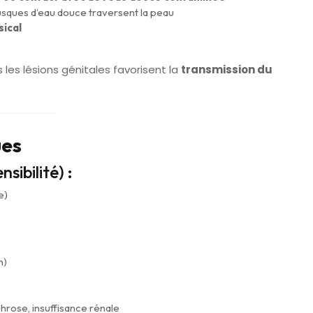
usques d’eau douce traversent la peau
sical
s les lésions génitales favorisent la
transmission du
ues
sibilité) :
e)
n)
phrose, insuffisance rénale