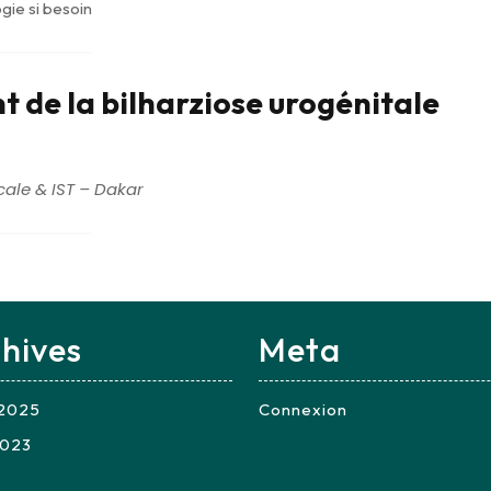
gie si besoin
 de la bilharziose urogénitale
ale & IST – Dakar
hives
Meta
t 2025
Connexion
2023