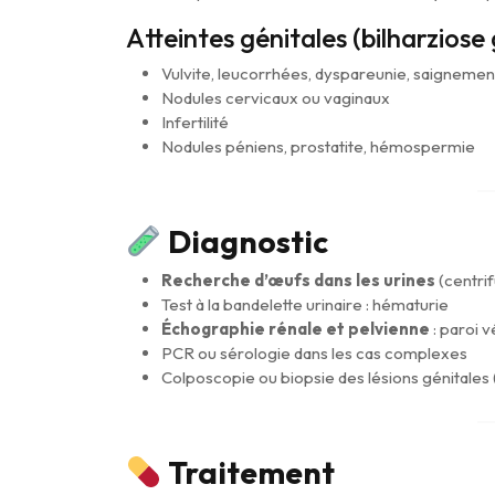
Atteintes génitales (bilharziose
Vulvite, leucorrhées, dyspareunie, saignemen
Nodules cervicaux ou vaginaux
Infertilité
Nodules péniens, prostatite, hémospermie
Diagnostic
Recherche d’œufs dans les urines
(centrif
Test à la bandelette urinaire : hématurie
Échographie rénale et pelvienne
: paroi v
PCR ou sérologie dans les cas complexes
Colposcopie ou biopsie des lésions génitales 
Traitement