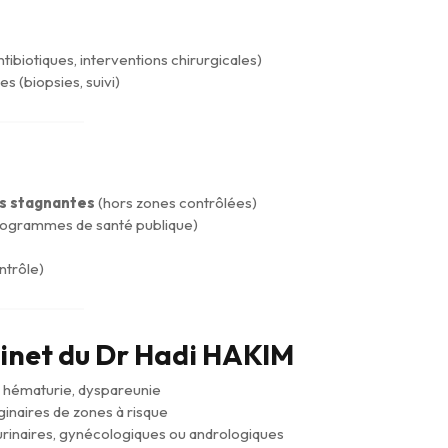
ibiotiques, interventions chirurgicales)
s (biopsies, suivi)
es stagnantes
(hors zones contrôlées)
programmes de santé publique)
ntrôle)
binet du Dr Hadi HAKIM
e, hématurie, dyspareunie
ginaires de zones à risque
urinaires, gynécologiques ou andrologiques