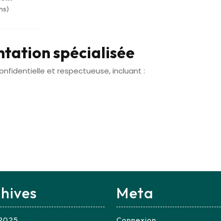
ns)
ntation spécialisée
nfidentielle et respectueuse, incluant :
hives
Meta
t 2025
Connexion