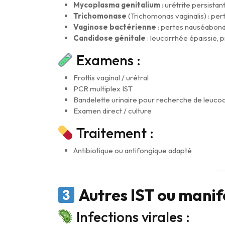
Mycoplasma genitalium
: urétrite persistan
Trichomonase
(Trichomonas vaginalis) : per
Vaginose bactérienne
: pertes nauséabond
Candidose génitale
: leucorrhée épaissie, p
Examens :
Frottis vaginal / urétral
PCR multiplex IST
Bandelette urinaire pour recherche de leucoc
Examen direct / culture
Traitement :
Antibiotique ou antifongique adapté
Autres IST ou manif
Infections virales :