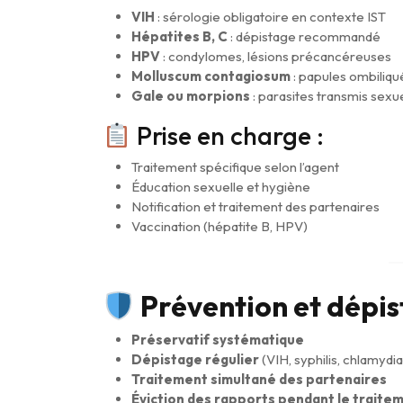
VIH
: sérologie obligatoire en contexte IST
Hépatites B, C
: dépistage recommandé
HPV
: condylomes, lésions précancéreuses
Molluscum contagiosum
: papules ombiliq
Gale ou morpions
: parasites transmis sex
Prise en charge :
Traitement spécifique selon l’agent
Éducation sexuelle et hygiène
Notification et traitement des partenaires
Vaccination (hépatite B, HPV)
Prévention et dépi
Préservatif systématique
Dépistage régulier
(VIH, syphilis, chlamydi
Traitement simultané des partenaires
Éviction des rapports pendant le traite