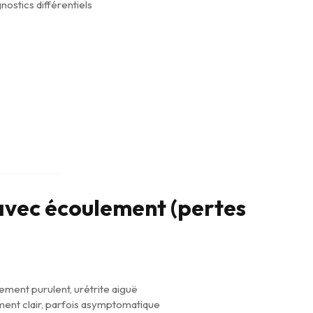
gnostics différentiels
avec écoulement (pertes
ement purulent, urétrite aiguë
ment clair, parfois asymptomatique