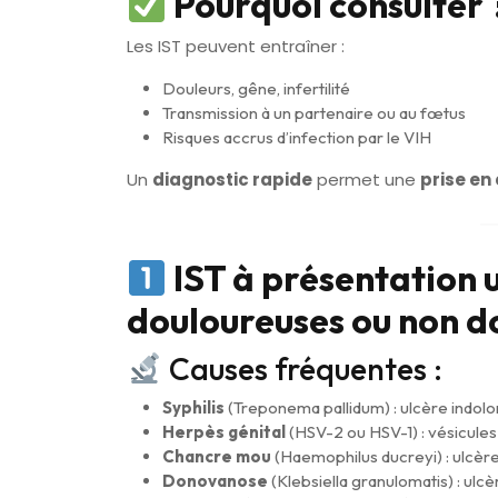
Pourquoi consulter 
Les IST peuvent entraîner :
Douleurs, gêne, infertilité
Transmission à un partenaire ou au fœtus
Risques accrus d’infection par le VIH
Un
diagnostic rapide
permet une
prise en
IST à présentation u
douloureuses ou non d
Causes fréquentes :
Syphilis
(Treponema pallidum) : ulcère indol
Herpès génital
(HSV-2 ou HSV-1) : vésicule
Chancre mou
(Haemophilus ducreyi) : ulcère
Donovanose
(Klebsiella granulomatis) : ulc