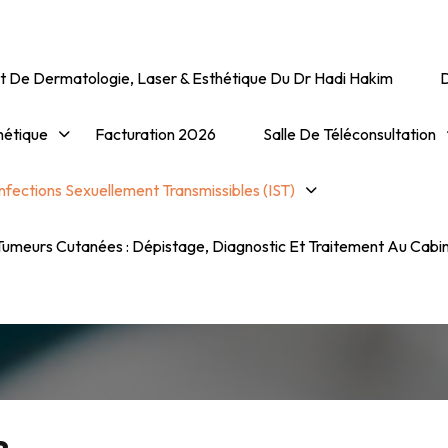
t De Dermatologie, Laser & Esthétique Du Dr Hadi Hakim
hétique
Facturation 2026
Salle De Téléconsultation
nfections Sexuellement Transmissibles (IST)
Infections Sexuelleme
Transmissibles (IST)
umeurs Cutanées : Dépistage, Diagnostic Et Traitement Au Cabi