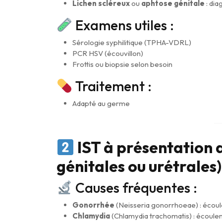
Lichen scléreux
ou
aphtose génitale
: dia
Examens utiles :
Sérologie syphilitique (TPHA-VDRL)
PCR HSV (écouvillon)
Frottis ou biopsie selon besoin
Traitement :
Adapté au germe
IST à présentation 
génitales ou urétrales)
Causes fréquentes :
Gonorrhée
(Neisseria gonorrhoeae) : écoul
Chlamydia
(Chlamydia trachomatis) : écoule