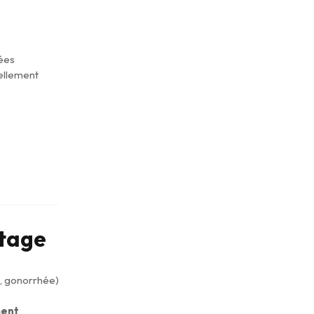
uées
uellement
stage
a, gonorrhée)
ment