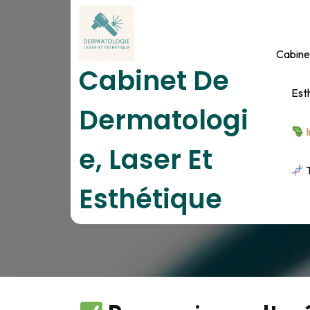
Skip
to
content
Cabine
Cabinet De
Est
Dermatologi
I
E, Laser Et
T
Esthétique