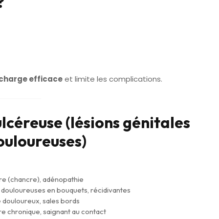
?
 charge efficace
et limite les complications.
lcéreuse (lésions génitales
ouloureuses)
ore (chancre), adénopathie
s douloureuses en bouquets, récidivantes
 douloureux, sales bords
ère chronique, saignant au contact