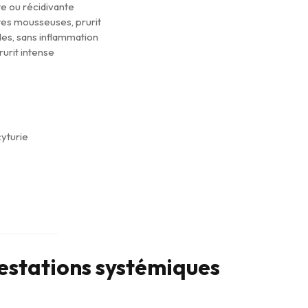
te ou récidivante
tes mousseuses, prurit
es, sans inflammation
rurit intense
yturie
estations systémiques