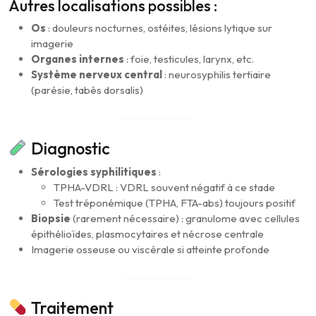
Autres localisations possibles :
Os
: douleurs nocturnes, ostéites, lésions lytique sur
imagerie
Organes internes
: foie, testicules, larynx, etc.
Système nerveux central
: neurosyphilis tertiaire
(parésie, tabès dorsalis)
Diagnostic
Sérologies syphilitiques
:
TPHA-VDRL : VDRL souvent négatif à ce stade
Test tréponémique (TPHA, FTA-abs) toujours positif
Biopsie
(rarement nécessaire) : granulome avec cellules
épithélioïdes, plasmocytaires et nécrose centrale
Imagerie osseuse ou viscérale si atteinte profonde
Traitement