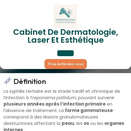
Skip
to
content
Syphilis Tertiaire (forme
Cabinet De Dermatologie,
Laser Et Esthétique
Gommateuse)
Open
Prise de Rendez-vous
Button
Définition
La syphilis tertiaire est le stade tardif et chronique de
l’infection à
Treponema pallidum
, pouvant survenir
plusieurs années après l’infection primaire
en
l’absence de traitement. La
forme gommateuse
correspond à des lésions granulomateuses
destructrices affectant la
peau
, les
os
ou les
organes
internes
.