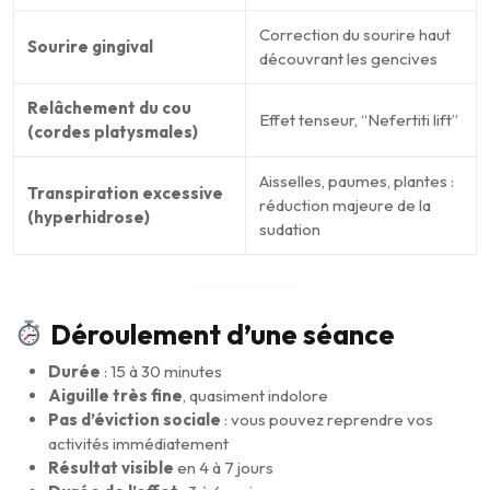
Correction du sourire haut
Sourire gingival
découvrant les gencives
Relâchement du cou
Effet tenseur, “Nefertiti lift”
(cordes platysmales)
Aisselles, paumes, plantes :
Transpiration excessive
réduction majeure de la
(hyperhidrose)
sudation
Déroulement d’une séance
Durée
: 15 à 30 minutes
Aiguille très fine
, quasiment indolore
Pas d’éviction sociale
: vous pouvez reprendre vos
activités immédiatement
Résultat visible
en 4 à 7 jours