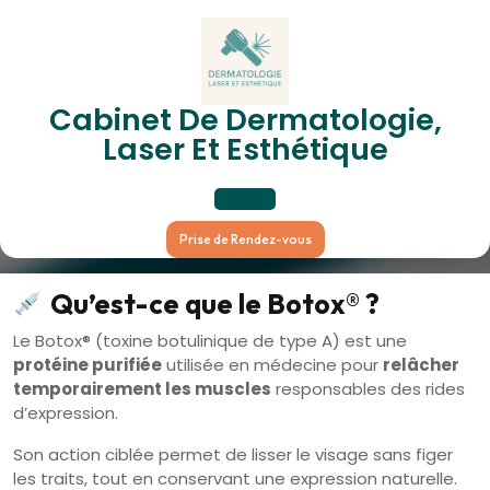
Skip
to
content
Botox – Rides, Transpiration
Cabinet De Dermatologie,
Laser Et Esthétique
Et Prévention Du Vieillissement
Open
Prise de Rendez-vous
Button
Qu’est-ce que le Botox® ?
Le Botox® (toxine botulinique de type A) est une
protéine purifiée
utilisée en médecine pour
relâcher
temporairement les muscles
responsables des rides
d’expression.
Son action ciblée permet de lisser le visage sans figer
les traits, tout en conservant une expression naturelle.