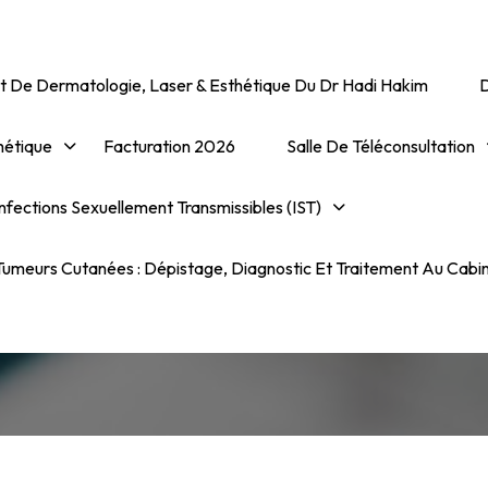
t De Dermatologie, Laser & Esthétique Du Dr Hadi Hakim
hétique
Facturation 2026
Salle De Téléconsultation
Infections Sexuelleme
nfections Sexuellement Transmissibles (IST)
ansmissibles (IST) D’orig
umeurs Cutanées : Dépistage, Diagnostic Et Traitement Au Cabi
Virale