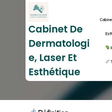
Skip
to
content
Cabine
Cabinet De
Est
Dermatologi
I
E, Laser Et
Tr
T
Esthétique