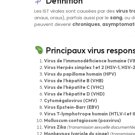
Définition
Les IST virales sont causées par des
virus t
anaux, oraux), parfois aussi par le
sang
, ou 
peuvent devenir
chroniques
,
asymptomat
Principaux virus respon
Virus de l’immunodéficience humaine (VI
Virus Herpès simplex 1 et 2 (HSV-1, HSV-2
Virus du papillome humain (HPV)
Virus de l’hépatite B (VHB)
Virus de l’hépatite C (VHC)
Virus de l’hépatite D (VHD)
Cytomégalovirus (CMV)
Virus Epstein-Barr (EBV)
Virus T-lymphotrope humain (HTLV-I et II
Molluscum contagiosum (poxvirus)
Virus Zika
(transmission sexuelle documenté
Monkeypox (variole du singe)
(transmissio