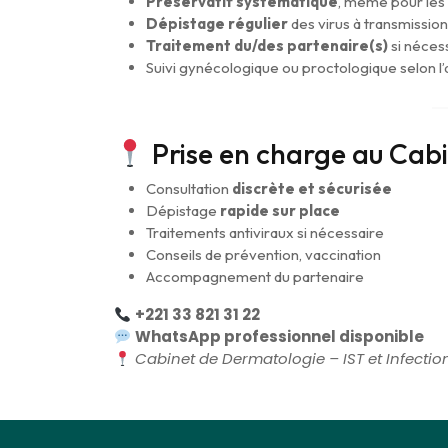
Préservatif systématique
, même pour les
Dépistage régulier
des virus à transmission
Traitement du/des partenaire(s)
si néces
Suivi gynécologique ou proctologique selon l’
Prise en charge au Cab
Consultation
discrète et sécurisée
Dépistage
rapide sur place
Traitements antiviraux si nécessaire
Conseils de prévention, vaccination
Accompagnement du partenaire
+221 33 821 31 22
WhatsApp professionnel disponible
Cabinet de Dermatologie – IST et Infectio