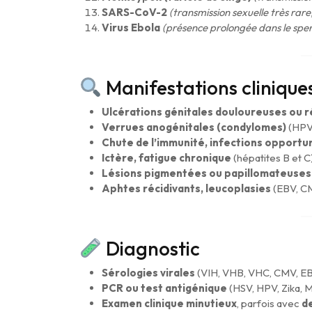
SARS-CoV-2
(transmission sexuelle très rar
Virus Ebola
(présence prolongée dans le spe
Manifestations clinique
Ulcérations génitales douloureuses ou r
Verrues anogénitales (condylomes)
(HPV
Chute de l’immunité, infections opportu
Ictère, fatigue chronique
(hépatites B et C
Lésions pigmentées ou papillomateuses
Aphtes récidivants, leucoplasies
(EBV, C
Diagnostic
Sérologies virales
(VIH, VHB, VHC, CMV, E
PCR ou test antigénique
(HSV, HPV, Zika, 
Examen clinique minutieux
, parfois avec
d