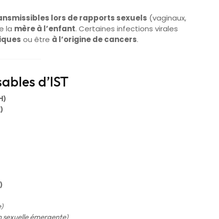
ransmissibles lors de rapports sexuels
(vaginaux,
de la
mère à l’enfant
. Certaines infections virales
iques
ou être
à l’origine de cancers
.
sables d’IST
H)
)
)
e)
n sexuelle émergente)