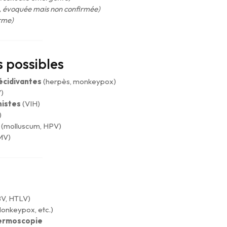
e, évoquée mais non confirmée)
rme)
s possibles
écidivantes
(herpès, monkeypox)
)
nistes
(VIH)
)
(molluscum, HPV)
MV)
BV, HTLV)
Monkeypox, etc.)
ermoscopie