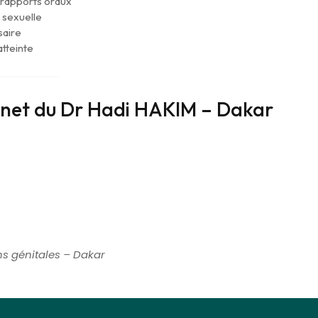
 rapports oraux
 sexuelle
saire
atteinte
inet du Dr Hadi HAKIM – Dakar
ns génitales – Dakar