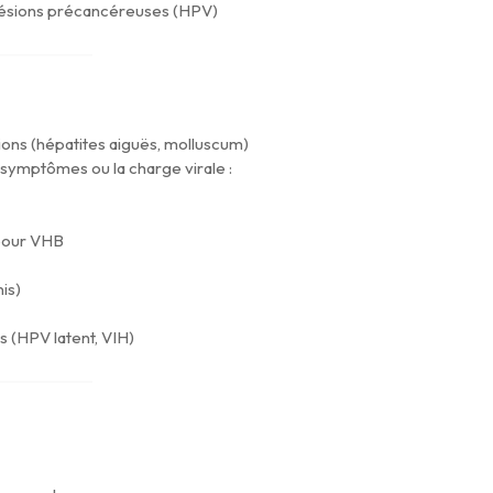
e lésions précancéreuses (HPV)
ions (hépatites aiguës, molluscum)
 symptômes ou la charge virale :
 pour VHB
is)
s (HPV latent, VIH)