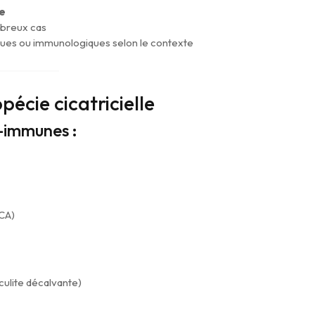
ue
mbreux cas
ques ou immunologiques selon le contexte
écie cicatricielle
-immunes :
CCA)
iculite décalvante)