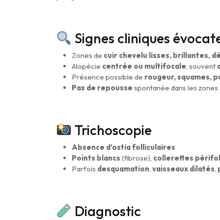
Signes cliniques évocat
Zones de
cuir chevelu lisses, brillantes, 
Alopécie
centrée ou multifocale
, souvent
Présence possible de
rougeur, squames, pu
Pas de repousse
spontanée dans les zones 
Trichoscopie
Absence d’ostia folliculaires
Points blancs
(fibrose),
collerettes périfol
Parfois
desquamation
,
vaisseaux dilatés
,
Diagnostic