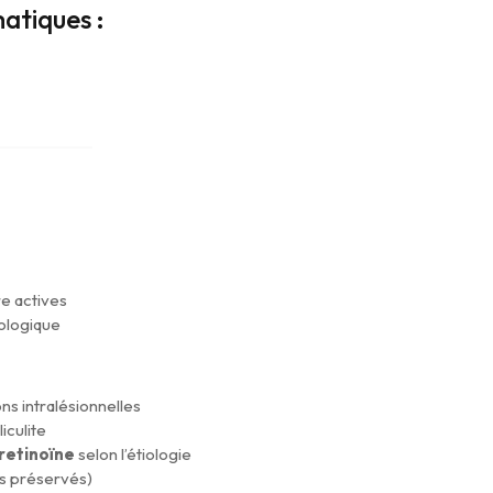
atiques :
e actives
ologique
ons intralésionnelles
iculite
retinoïne
selon l’étiologie
les préservés)