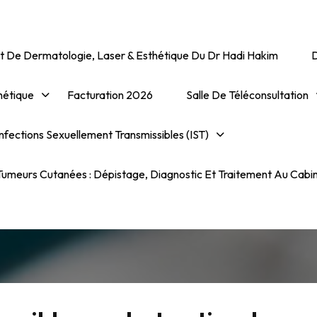
t De Dermatologie, Laser & Esthétique Du Dr Hadi Hakim
hétique
Facturation 2026
Salle De Téléconsultation
nfections Sexuellement Transmissibles (IST)
Alopécie Cicatricielle
umeurs Cutanées : Dépistage, Diagnostic Et Traitement Au Cabi