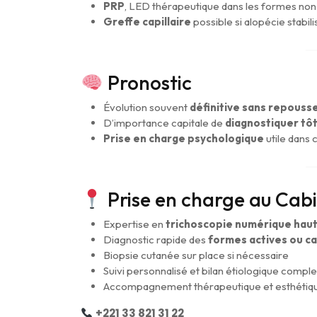
PRP
, LED thérapeutique dans les formes no
Greffe capillaire
possible si alopécie stabil
Pronostic
Évolution souvent
définitive sans repouss
D’importance capitale de
diagnostiquer tôt
Prise en charge psychologique
utile dans 
Prise en charge au Cab
Expertise en
trichoscopie numérique haut
Diagnostic rapide des
formes actives ou c
Biopsie cutanée sur place si nécessaire
Suivi personnalisé et bilan étiologique comple
Accompagnement thérapeutique et esthétiq
+221 33 821 31 22