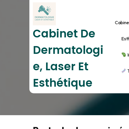
Skip
to
content
Cabine
Cabinet De
Est
Dermatologi
I
E, Laser Et
T
Esthétique