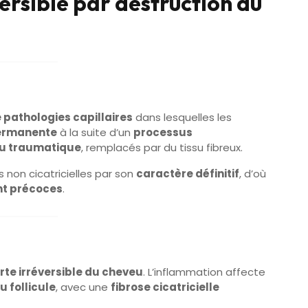
ersible par destruction du
 pathologies capillaires
dans lesquelles les
 permanente
à la suite d’un
processus
ou traumatique
, remplacés par du tissu fibreux.
 non cicatricielles par son
caractère définitif
, d’où
nt précoces
.
rte irréversible du cheveu
. L’inflammation affecte
u follicule
, avec une
fibrose cicatricielle