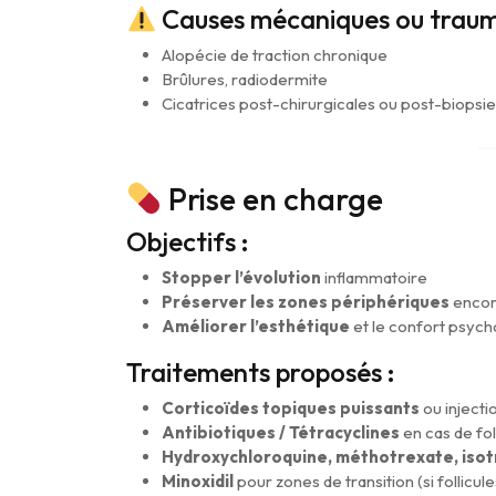
Causes mécaniques ou traum
Alopécie de traction chronique
Brûlures, radiodermite
Cicatrices post-chirurgicales ou post-biopsie
Prise en charge
Objectifs :
Stopper l’évolution
inflammatoire
Préserver les zones périphériques
encor
Améliorer l’esthétique
et le confort psych
Traitements proposés :
Corticoïdes topiques puissants
ou injecti
Antibiotiques / Tétracyclines
en cas de foll
Hydroxychloroquine, méthotrexate, isot
Minoxidil
pour zones de transition (si follicu