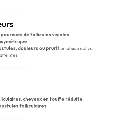
eurs
dépourvues de follicules visibles
asymétrique
stules, douleurs ou prurit
en phase active
atteintes
liculaires
,
cheveux en touffe réduite
pustules folliculaires