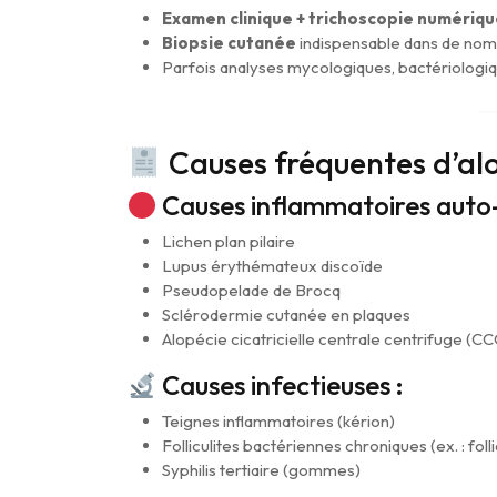
Examen clinique + trichoscopie numériq
Biopsie cutanée
indispensable dans de no
Parfois analyses mycologiques, bactériologi
Causes fréquentes d’alop
Causes inflammatoires auto
Lichen plan pilaire
Lupus érythémateux discoïde
Pseudopelade de Brocq
Sclérodermie cutanée en plaques
Alopécie cicatricielle centrale centrifuge (C
Causes infectieuses :
Teignes inflammatoires (kérion)
Folliculites bactériennes chroniques (ex. : foll
Syphilis tertiaire (gommes)