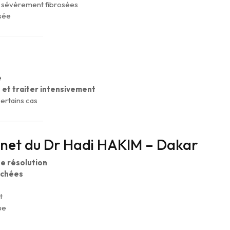
n sévèrement fibrosées
isée
e
 et traiter intensivement
certains cas
inet du Dr Hadi HAKIM – Dakar
e résolution
achées
t
ue