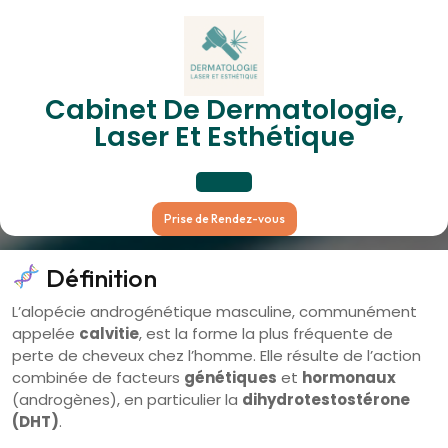
Skip
to
content
Alopécie Androgénétique
Cabinet De Dermatologie,
Laser Et Esthétique
Masculine (Calvitie)
Open
Prise de Rendez-vous
Button
Définition
L’alopécie androgénétique masculine, communément
appelée
calvitie
, est la forme la plus fréquente de
perte de cheveux chez l’homme. Elle résulte de l’action
combinée de facteurs
génétiques
et
hormonaux
(androgènes), en particulier la
dihydrotestostérone
(DHT)
.