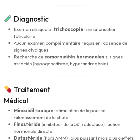
Diagnostic
Examen clinique et
trichoscopie
: miniaturisation
folliculaire
Aucun examen complémentaire requis en l’absence de
signes atypiques
Recherche de
comorbidités hormonales
si signes
associés (hypogonadisme, hyperandrogénie)
Traitement
Médical
Minoxidil topique
: stimulation de la pousse,
ralentissement de la chute
Finastéride
(inhibiteur de la 5α-réductase) : action
hormonale directe
Dutastéride
(hors AMM) : plus puissant mais plus d’effets