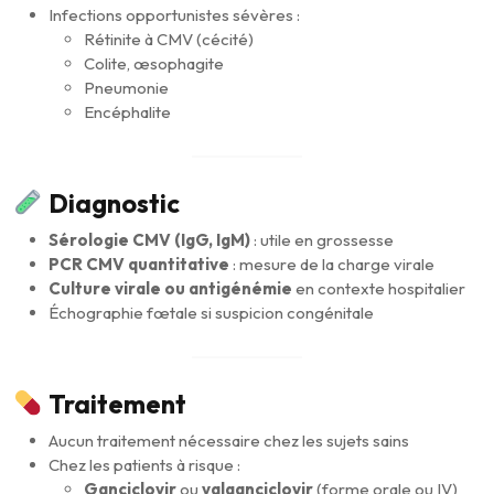
Infections opportunistes sévères :
Rétinite à CMV (cécité)
Colite, œsophagite
Pneumonie
Encéphalite
Diagnostic
Sérologie CMV (IgG, IgM)
: utile en grossesse
PCR CMV quantitative
: mesure de la charge virale
Culture virale ou antigénémie
en contexte hospitalier
Échographie fœtale si suspicion congénitale
Traitement
Aucun traitement nécessaire chez les sujets sains
Chez les patients à risque :
Ganciclovir
ou
valganciclovir
(forme orale ou IV)