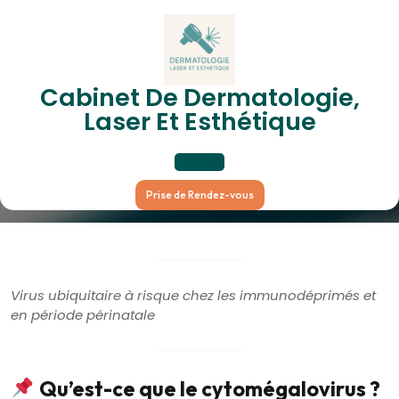
Skip
to
content
Cabinet De Dermatologie,
Cytomégalovirus (CMV)
Laser Et Esthétique
Open
Prise de Rendez-vous
Button
Virus ubiquitaire à risque chez les immunodéprimés et
en période périnatale
Qu’est-ce que le cytomégalovirus ?