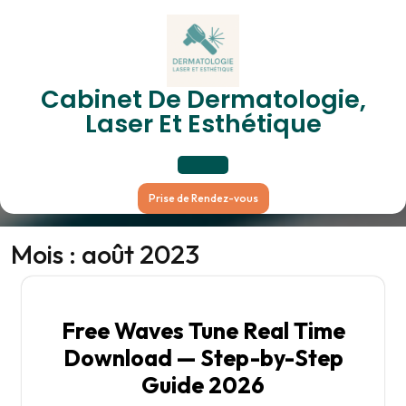
Skip
to
content
Cabinet De Dermatologie,
Mois :
Août 2023
Laser Et Esthétique
Open
Prise de Rendez-vous
Button
Mois :
août 2023
Free Waves Tune Real Time
Download — Step-by-Step
Guide 2026