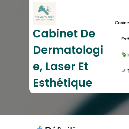
Skip
to
content
Cabine
Cabinet De
Est
Dermatologi
I
E, Laser Et
T
Esthétique