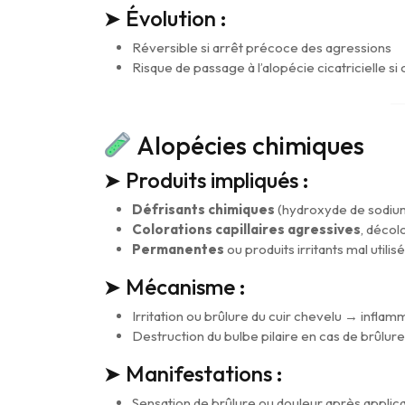
➤ Évolution :
Réversible si arrêt précoce des agressions
Risque de passage à l’alopécie cicatricielle si
Alopécies chimiques
➤ Produits impliqués :
Défrisants chimiques
(hydroxyde de sodium
Colorations capillaires agressives
, décol
Permanentes
ou produits irritants mal utilis
➤ Mécanisme :
Irritation ou brûlure du cuir chevelu → inflamm
Destruction du bulbe pilaire en cas de brûlur
➤ Manifestations :
Sensation de brûlure ou douleur après applic