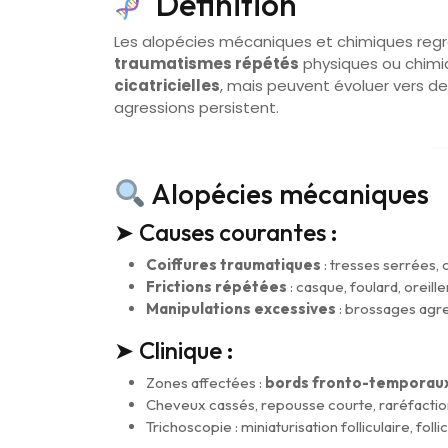
Définition
Les alopécies mécaniques et chimiques reg
traumatismes répétés
physiques ou chimiqu
cicatricielles
, mais peuvent évoluer vers d
agressions persistent.
Alopécies mécaniques
➤ Causes courantes :
Coiffures traumatiques
: tresses serrées, 
Frictions répétées
: casque, foulard, oreill
Manipulations excessives
: brossages agres
➤ Clinique :
Zones affectées :
bords fronto-temporau
Cheveux cassés, repousse courte, raréfacti
Trichoscopie : miniaturisation folliculaire, folli