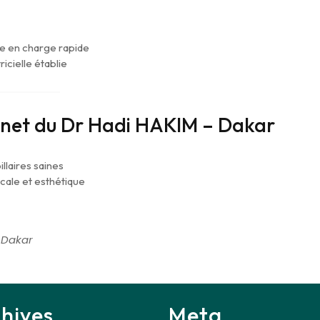
se en charge rapide
ricielle établie
inet du Dr Hadi HAKIM – Dakar
llaires saines
cale et esthétique
 Dakar
hives
Meta