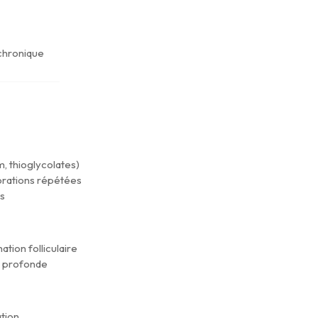
 chronique
, thioglycolates)
orations répétées
és
ation folliculaire
e profonde
ation