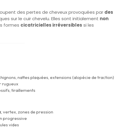
roupent des pertes de cheveux provoquées par
des
es sur le cuir chevelu. Elles sont initialement
non
es formes
cicatricielles irréversibles
si les
chignons, nattes plaquées, extensions (alopécie de traction)
er rugueux
sifs, tiraillements
x
, vertex, zones de pression
on progressive
cules vides