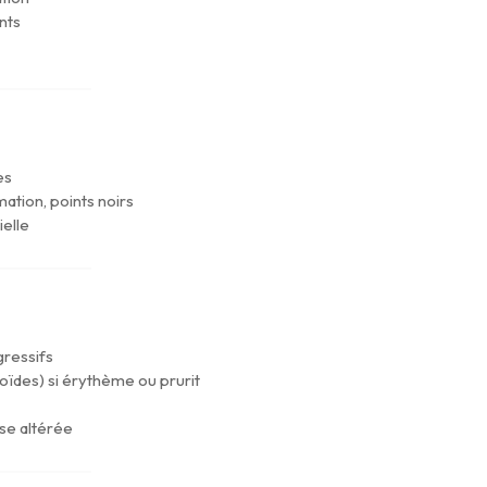
nts
es
ation, points noirs
ielle
gressifs
oïdes) si érythème ou prurit
se altérée