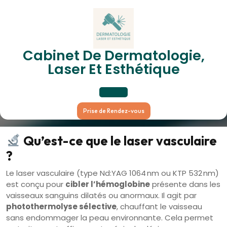
Skip
to
content
Laser Vasculaire –
Cabinet De Dermatologie,
Traitement Des Lésions
Laser Et Esthétique
Vasculaires Cutanées
Open
Prise de Rendez-vous
Button
Qu’est-ce que le laser vasculaire
?
Le laser vasculaire (type Nd:YAG 1064 nm ou KTP 532 nm)
est conçu pour
cibler l’hémoglobine
présente dans les
vaisseaux sanguins dilatés ou anormaux. Il agit par
photothermolyse sélective
, chauffant le vaisseau
sans endommager la peau environnante. Cela permet