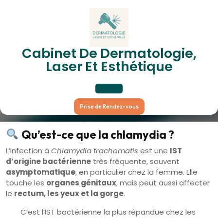
Skip
to
content
Infection À Chlamydia
Cabinet De Dermatologie,
Laser Et Esthétique
(Chlamydia Trachomatis)
Open
Prise de Rendez-vous
Button
Qu’est-ce que la chlamydia ?
L’infection à
Chlamydia trachomatis
est une
IST
d’origine bactérienne
très fréquente, souvent
asymptomatique
, en particulier chez la femme. Elle
touche les
organes génitaux
, mais peut aussi affecter
le
rectum, les yeux et la gorge
.
C’est l’IST bactérienne la plus répandue chez les