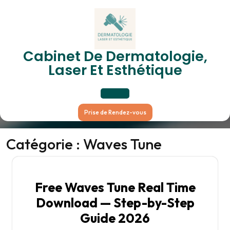
Skip
to
content
Cabinet De Dermatologie,
Catégorie :
Waves Tune
Laser Et Esthétique
Open
Prise de Rendez-vous
Button
Catégorie :
Waves Tune
Free Waves Tune Real Time
Download — Step-by-Step
Guide 2026