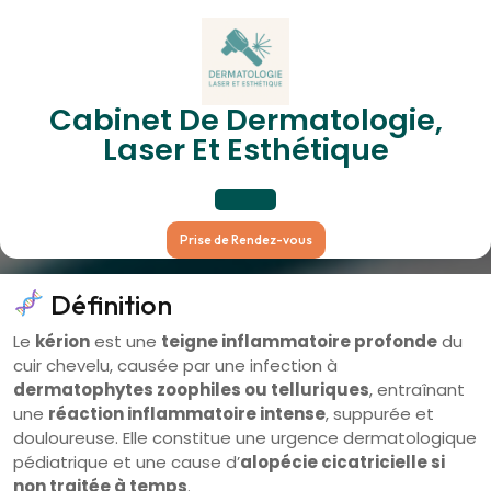
Skip
to
content
Teignes Inflammatoires Du
Cabinet De Dermatologie,
Laser Et Esthétique
Cuir Chevelu (Kérion)
Open
Prise de Rendez-vous
Button
Définition
Le
kérion
est une
teigne inflammatoire profonde
du
cuir chevelu, causée par une infection à
dermatophytes zoophiles ou telluriques
, entraînant
une
réaction inflammatoire intense
, suppurée et
douloureuse. Elle constitue une urgence dermatologique
pédiatrique et une cause d’
alopécie cicatricielle si
non traitée à temps
.