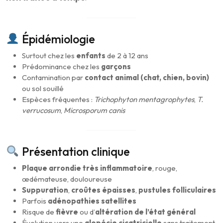
Épidémiologie
Surtout chez les
enfants
de 2 à 12 ans
Prédominance chez les
garçons
Contamination par
contact animal (chat, chien, bovin)
ou sol souillé
Espèces fréquentes :
Trichophyton mentagrophytes
,
T.
verrucosum
,
Microsporum canis
Présentation clinique
Plaque arrondie très inflammatoire
, rouge,
œdémateuse, douloureuse
Suppuration
,
croûtes épaisses
,
pustules folliculaires
Parfois
adénopathies satellites
Risque de
fièvre
ou d’
altération de l’état général
Évolution vers une
alopécie cicatricielle
sans traitement