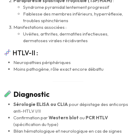
Paraparésie spastique tropicale (TSP/HAM)
:
Syndrome pyramidal lentement progressif
Faiblesse des membres inférieurs, hyperréflexie,
troubles sphinctériens
Manifestations associées :
Uvéites, arthrites, dermatites infectieuses,
dermatoses virales récidivantes
HTLV-II :
Neuropathies périphériques
Moins pathogène, rôle exact encore débattu
Diagnostic
Sérologie ELISA ou CLIA
pour dépistage des anticorps
anti-HTLV I/II
Confirmation par
Western blot
ou
PCR HTLV
(spécification du type)
Bilan hématologique et neurologique en cas de signes