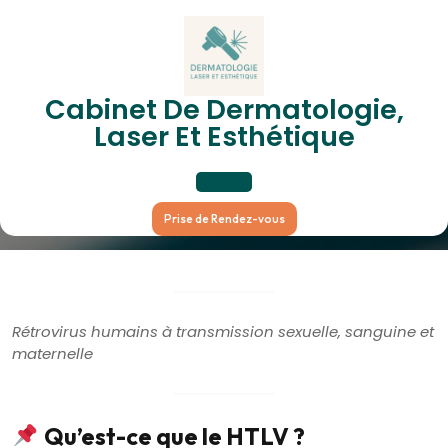
Skip
to
content
HTLV-I / HTLV-II – Virus T-
Cabinet De Dermatologie,
Laser Et Esthétique
Lymphotropes Humains
Open
Prise de Rendez-vous
Button
Rétrovirus humains à transmission sexuelle, sanguine et
maternelle
Qu’est-ce que le HTLV ?