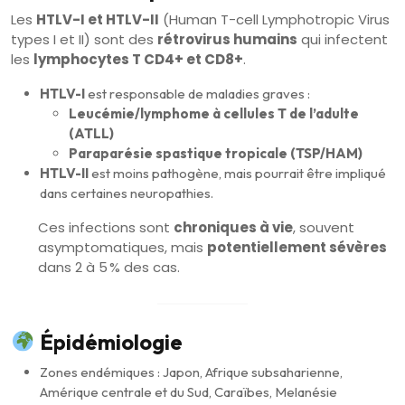
Les
HTLV-I et HTLV-II
(Human T-cell Lymphotropic Virus
types I et II) sont des
rétrovirus humains
qui infectent
les
lymphocytes T CD4+ et CD8+
.
HTLV-I
est responsable de maladies graves :
Leucémie/lymphome à cellules T de l’adulte
(ATLL)
Paraparésie spastique tropicale (TSP/HAM)
HTLV-II
est moins pathogène, mais pourrait être impliqué
dans certaines neuropathies.
Ces infections sont
chroniques à vie
, souvent
asymptomatiques, mais
potentiellement sévères
dans 2 à 5 % des cas.
Épidémiologie
Zones endémiques : Japon, Afrique subsaharienne,
Amérique centrale et du Sud, Caraïbes, Melanésie