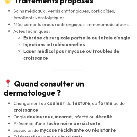
Traitements proposés
Soins médicaux : vernis antifongiques, corticoïdes,
émollients kératolytiques
Médicaments oraux : antifongiques, immunomodulateurs
Actes techniques :
Exérèse chirurgicale partielle ou totale d’ongle
Injections intralésionnelles
Laser médical pour mycose ou troubles de
croissance
Quand consulter un
dermatologue ?
Changement de
couleur
, de
texture
, de
forme
ou de
croissance
Ongle
douloureux
,
incarné
, infecté ou
décollé
Présence d’une
tache noire persistante
Suspicion de
mycose récidivante ou résistante
Déformation unguéale invalidante