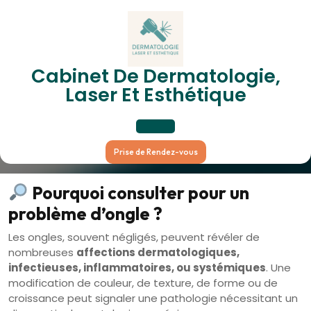
Skip
to
content
Maladies Des Ongles
Cabinet De Dermatologie,
Laser Et Esthétique
(onychopathies)
Open
Prise de Rendez-vous
Button
Pourquoi consulter pour un
problème d’ongle ?
Les ongles, souvent négligés, peuvent révéler de
nombreuses
affections dermatologiques,
infectieuses, inflammatoires, ou systémiques
. Une
modification de couleur, de texture, de forme ou de
croissance peut signaler une pathologie nécessitant un