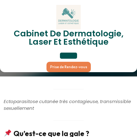
Skip
to
content
Gale – Sarcoptes Scabiei
Cabinet De Dermatologie,
Laser Et Esthétique
(forme Sexuelle)
Open
Prise de Rendez-vous
Button
Ectoparasitose cutanée très contagieuse, transmissible
sexuellement
Qu’est-ce que la gale ?