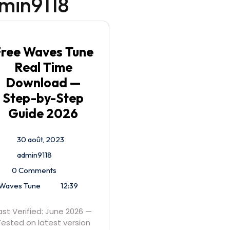
min9118
ree Waves Tune
Real Time
Download —
Step-by-Step
Guide 2026
30 août, 2023
admin9118
0 Comments
Waves Tune
12:39
ast Verified: June 2026 —
Tested on latest version