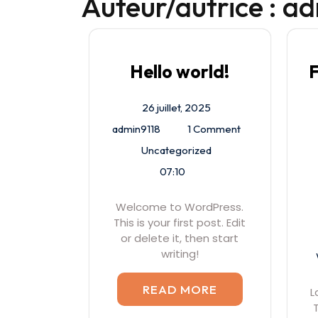
Auteur/autrice :
ad
Hello world!
F
26 juillet, 2025
admin9118
1 Comment
Uncategorized
07:10
Welcome to WordPress.
This is your first post. Edit
or delete it, then start
writing!
READ MORE
L