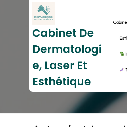
Skip
to
content
Cabine
Cabinet De
Est
Dermatologi
I
E, Laser Et
A
T
Esthétique