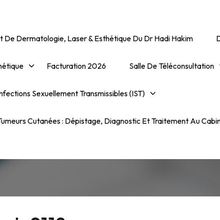
t De Dermatologie, Laser & Esthétique Du Dr Hadi Hakim
hétique
Facturation 2026
Salle De Téléconsultation
nfections Sexuellement Transmissibles (IST)
uteur/autrice :
Admin91
umeurs Cutanées : Dépistage, Diagnostic Et Traitement Au Cabi