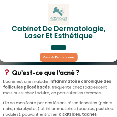
Skip
to
content
Acné : Comprendre, Traiter,
Cabinet De Dermatologie,
Laser Et Esthétique
Prévenir
Open
Prise de Rendez-vous
Button
Qu’est-ce que l’acné ?
L’acné est une maladie
inflammatoire chronique des
follicules pilosébacés
, fréquente chez l’adolescent
mais aussi chez l’adulte, en particulier les femmes.
Elle se manifeste par des lésions rétentionnelles (points
noirs, microkystes) et inflammatoires (papules, pustules,
nodules), pouvant entraîner
cicatrices, taches