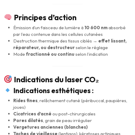
Principes d’action
Émission d’un faisceau de lumière à
10 600 nm
absorbé
par l’eau contenue dans les cellules cutanées
Destruction thermique des tissus ciblés →
effet lissant,
réparateur, ou destructeur
selon le réglage
Mode
fractionné ou continu
selon l’indication
Indications du laser CO₂
Indications esthétiques :
Rides fines
, relâchement cutané (péribuccal, paupières,
joues)
Cicatrices d’acné
ou post-chirurgicales
Pores dilatés
, grain de peau irrégulier
Vergetures anciennes (blanches)
Taches de vieillesse
(lentigos), kératoses actiniques