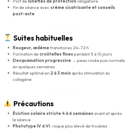
Port de
lunettes de protection
obligatoire
Fin de séance avec
crème cicatrisante et conseils
post-acte
Suites habituelles
Rougeur, œdème
transitoires 24–72 h
Formation de
croûtelles fines
pendant 5 à 10 jours
Desquamation progressive
→ peau rosée puis normale
en quelques semaines
Résultat optimal en
2 à 3 mois
après stimulation du
collagène
Précautions
Éviction solaire stricte 4 à 6 semaines
avant et après
la séance
Phototype IV à VI
: risque plus élevé de troubles