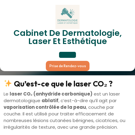
Skip
to
content
Cabinet De Dermatologie,
Laser CO₂ Dermatologique
Laser Et Esthétique
Open
Prise de Rendez-vous
Button
Qu’est-ce que le laser CO₂ ?
Le
laser CO₂ (anhydride carbonique)
est un laser
dermatologique
ablatif
, c’est-à-dire qu’il agit par
vaporisation contrôlée de la peau
, couche par
couche. Il est utilisé pour traiter efficacement de
nombreuses lésions cutanées bénignes, cicatrices, ou
irrégularités de texture, avec une grande précision.